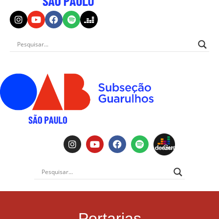
Portarias
OAB
Guarulhos
Portarias