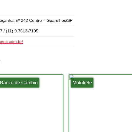
Peçanha, nº 242 Centro – Guarulhos/SP
7 / (11) 9.7613-7105
anec.com.br/
:
 Banco de Câmbio
Motofrete