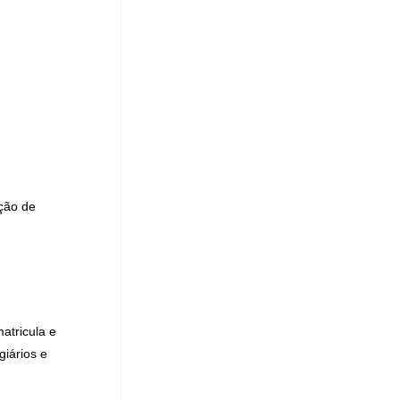
ção de
atricula e
iários e