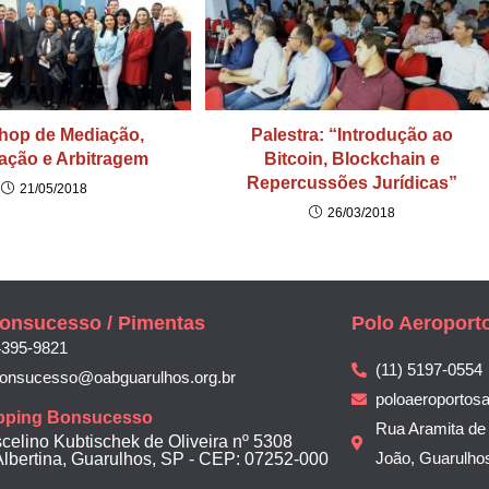
hop de Mediação,
Palestra: “Introdução ao
iação e Arbitragem
Bitcoin, Blockchain e
Repercussões Jurídicas”
21/05/2018
26/03/2018
onsucesso / Pimentas
Polo Aeroport
4395-9821
(11) 5197-0554
bonsucesso@oabguarulhos.org.br
poloaeroportos
pping Bonsucesso
Rua Aramita de 
scelino Kubtischek de Oliveira nº 5308
João, Guarulho
Albertina, Guarulhos, SP - CEP: 07252-000