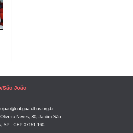
o/São João
aojoao@oabguarulhos.org.br
Oliveira Neves, 80, Jardim São
s, SP - CEP 07151-160.