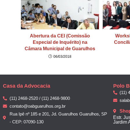
Abertura da CEI (Comissão
Works
Especial de Inquérito) na
Concil
Câmara Municipal de Guarulhos
06/03/2018
Casa da Advocacia
Polo B
(11) 
(11) 2468-2520 / (11) 2468-9800
sala
contato@oabguarulhos.org.br
Sho
Rua Ipê nº 185 e 201, Jd. Guarulhos Guarulhos, SP
Estr. Ju
- CEP: 07090-130
Jardim 