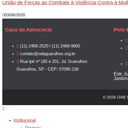
União de Forças ao Combate à Violência Contra à Mul
03/06/2020
Casa da Advocacia
Polo 
(11) 2468-2520 / (11) 2468-9800
contato@oabguarulhos.org.br
Rua Ipê nº 185 e 201, Jd. Guarulhos
Guarulhos, SP - CEP: 07090-130
Estr. J
Jardim
© 2026 OAB S
Institucional
Diretoria