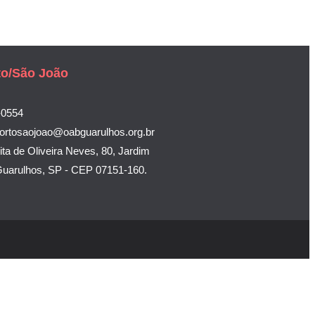
to/São João
-0554
ortosaojoao@oabguarulhos.org.br
ta de Oliveira Neves, 80, Jardim
Guarulhos, SP - CEP 07151-160.