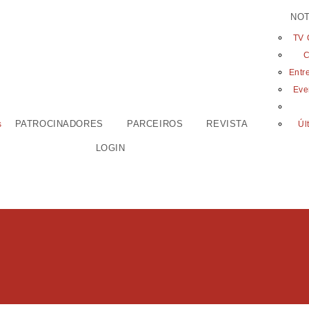
NOT
TV 
C
Entr
Eve
PATROCINADORES
PARCEIROS
REVISTA
s
Úl
LOGIN