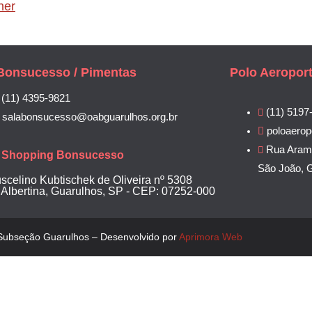
her
Bonsucesso / Pimentas
Polo Aeropor
(11) 4395-9821
(11) 5197
salabonsucesso@oabguarulhos.org.br
poloaerop
Rua Arami
Shopping Bonsucesso
São João, 
uscelino Kubtischek de Oliveira nº 5308
 Albertina, Guarulhos, SP - CEP: 07252-000
ubseção Guarulhos – Desenvolvido por
Aprimora Web