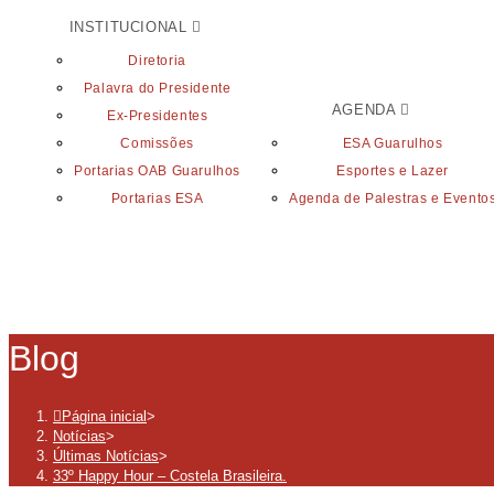
INSTITUCIONAL
Diretoria
Palavra do Presidente
AGENDA
Ex-Presidentes
Comissões
ESA Guarulhos
Portarias OAB Guarulhos
Esportes e Lazer
Portarias ESA
Agenda de Palestras e Evento
Blog
Página inicial
>
Notícias
>
Últimas Notícias
>
33º Happy Hour – Costela Brasileira.