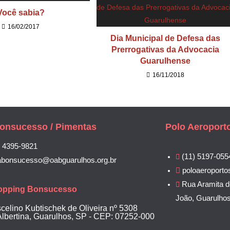
Você sabia?
16/02/2017
Dia Municipal de Defesa das
Prerrogativas da Advocacia
Guarulhense
16/11/2018
onsucesso / Pimentas
Polo Aeroport
) 4395-9821
(11) 5197-055
abonsucesso@oabguarulhos.org.br
poloaeroporto
Rua Aramita d
opping Bonsucesso
João, Guarulho
scelino Kubtischek de Oliveira nº 5308
Albertina, Guarulhos, SP - CEP: 07252-000