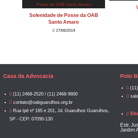
Solenidade de Posse da OAB
Santo Amaro
27/06/2019
Casa da Advocacia
Polo B
(11
(11) 2468-2520 / (11) 2468-9800
sal
contato@oabguarulhos.org.br
Rua Ipê nº 185 e 201, Jd. Guarulhos Guarulhos,
Sh
SP - CEP: 07090-130
Estr. Ju
Jardim 