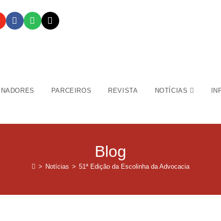
INADORES
PARCEIROS
REVISTA
NOTÍCIAS
IN
Blog
>
Notícias
>
51ª Edição da Escolinha da Advocacia