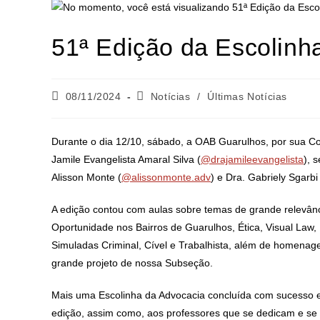
51ª Edição da Escolinh
08/11/2024
Notícias
/
Últimas Notícias
Durante o dia 12/10, sábado, a OAB Guarulhos, por sua Co
Jamile Evangelista Amaral Silva (
@drajamileevangelista
), 
Alisson Monte (
@alissonmonte.adv
) e Dra. Gabriely Sgarbi 
A edição contou com aulas sobre temas de grande relevânci
Oportunidade nos Bairros de Guarulhos, Ética, Visual Law,
Simuladas Criminal, Cível e Trabalhista, além de homenag
grande projeto de nossa Subseção.
Mais uma Escolinha da Advocacia concluída com sucesso e
edição, assim como, aos professores que se dedicam e se