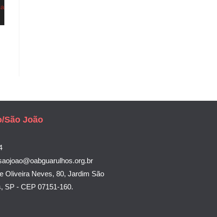
o/São João
4
saojoao@oabguarulhos.org.br
e Oliveira Neves, 80, Jardim São
s, SP - CEP 07151-160.