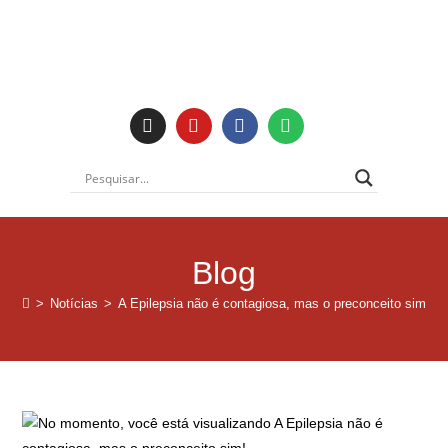
Institucional
Blog
>
Notícias
>
A Epilepsia não é contagiosa, mas o preconceito sim!