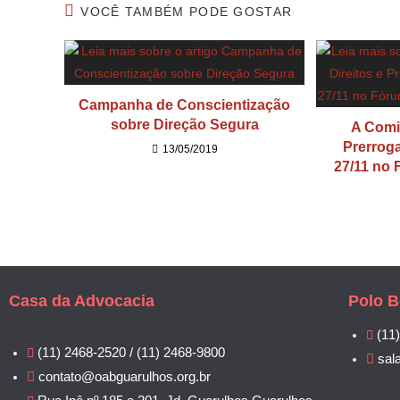
VOCÊ TAMBÉM PODE GOSTAR
Campanha de Conscientização
sobre Direção Segura
A Comi
Prerroga
13/05/2019
27/11 no 
Casa da Advocacia
Polo B
(11
(11) 2468-2520 / (11) 2468-9800
sal
contato@oabguarulhos.org.br