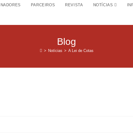
INADORES
PARCEIROS
REVISTA
NOTÍCIAS
IN
Blog
>
Notícias
>
A Lei de Cotas