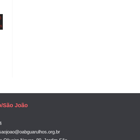
o/São João
4
saojoao@oabguarulhos.org.br