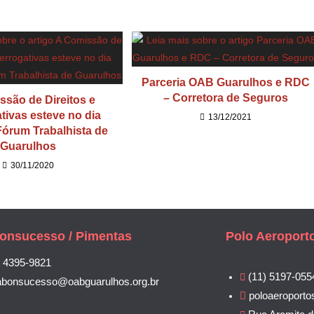
Parceria OAB Guarulhos e RDC
– Corretora de Seguros
ssão de Direitos e
tivas esteve no dia
13/12/2021
Fórum Trabalhista de
Guarulhos
30/11/2020
onsucesso / Pimentas
Polo Aeroport
) 4395-9821
(11) 5197-055
abonsucesso@oabguarulhos.org.br
poloaeroporto