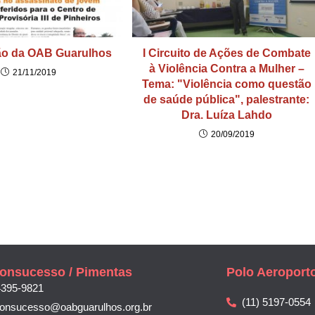
ão da OAB Guarulhos
I Circuito de Ações de Combate
à Violência Contra a Mulher –
21/11/2019
Tema: "Violência como questão
de saúde pública", palestrante:
Dra. Luíza Lahdo
20/09/2019
onsucesso / Pimentas
Polo Aeroport
4395-9821
(11) 5197-0554
bonsucesso@oabguarulhos.org.br