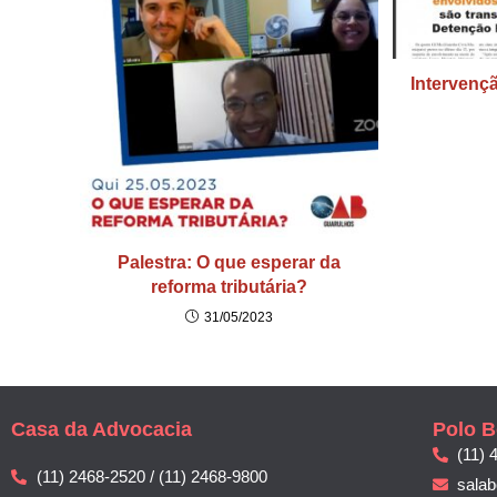
Intervenç
Palestra: O que esperar da
reforma tributária?
31/05/2023
Casa da Advocacia
Polo B
(11) 
(11) 2468-2520 / (11) 2468-9800
sala