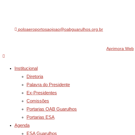
Polo Aeroporto/São João
(11) 5197-0554
poloaeroportosaojoao@oabguarulhos.org.br
Rua Aramita de Oliveira Neves, 80, Jardim São João, Guaru
© 2026 OAB Subseção Guarulhos – Desenvolvido por
Aprimora Web
Institucional
Diretoria
Palavra do Presidente
Ex-Presidentes
Comissões
Portarias OAB Guarulhos
Portarias ESA
Agenda
ESA Guarulhos