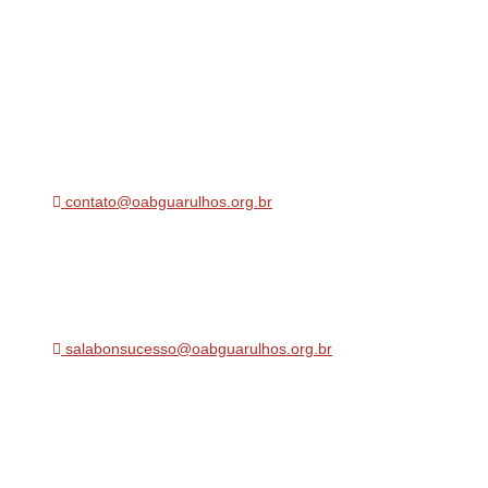
Casa da Advocacia
(11) 2468-2520 / (11) 2468-9800
contato@oabguarulhos.org.br
Rua Ipê nº 185 e 201, Jd. Guarulhos Guarulhos, SP - CEP: 
Polo Bonsucesso / Pimentas
(11) 4395-9821
salabonsucesso@oabguarulhos.org.br
Shopping Bonsucesso
Estr. Juscelino Kubtischek de Oliveira nº 5308
Jardim Albertina, Guarulhos, SP - CEP: 07252-000