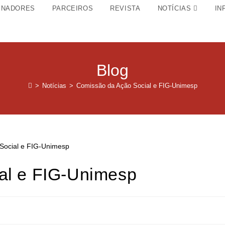
INADORES
PARCEIROS
REVISTA
NOTÍCIAS
IN
Blog
>
Notícias
>
Comissão da Ação Social e FIG-Unimesp
al e FIG-Unimesp