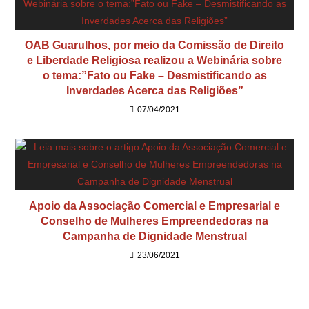
OAB Guarulhos, por meio da Comissão de Direito
e Liberdade Religiosa realizou a Webinária sobre
o tema:”Fato ou Fake – Desmistificando as
Inverdades Acerca das Religiões”
07/04/2021
Apoio da Associação Comercial e Empresarial e
Conselho de Mulheres Empreendedoras na
Campanha de Dignidade Menstrual
23/06/2021