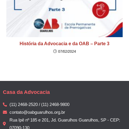
História da Advocacia e da OAB – Parte 3
07/02/2024
Casa da Advocacia
(11) 2468-2520 / (11) 2468-9800
contato@oabguarulhos.org.br
Rua Ipê nº 185 e 201, Jd. Guarulhos Guarulhos, SP - CEP:
07090-130