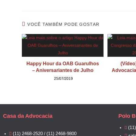
VOCÊ TAMBÉM PODE GOSTAR
Happy Hour da OAB Guarulhos
(Vídeo
– Aniversariantes de Julho
Advocacia
25/07/2019
Casa da Advocacia
Polo B
(11
(11) 2468-2520 / (11) 2468-9800
sal