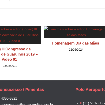
Homenagem Dia das Mães
) III Congresso da
12/05/2024
 de Guarulhos 2019 –
Vídeo 01
23/08/2019
onsucesso / Pimentas
Polo Aeroport
) 4395-9821
(11) 5197-055
abonsucesso@oabguarulhos.org.br