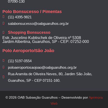
07090-130
Polo Bonsucesso / Pimentas
(11) 4395-9821
salabonsucesso@oabguarulhos.org.br
Shopping Bonsucesso
Estr. Juscelino Kubtischek de Oliveira nº 5308
Jardim Albertina, Guarulhos, SP - CEP: 07252-000
Polo Aeroporto/São João
(11) 5197-0554
poloaeroportosaojoao@oabguarulhos.org.br
Rua Aramita de Oliveira Neves, 80, Jardim São João,
Guarulhos, SP - CEP 07151-160.
© 2026 OAB Subseção Guarulhos – Desenvolvido por
Aprimora
Web