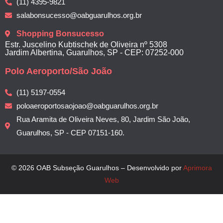
(11) 4395-9821
salabonsucesso@oabguarulhos.org.br
Shopping Bonsucesso
Estr. Juscelino Kubtischek de Oliveira nº 5308
Jardim Albertina, Guarulhos, SP - CEP: 07252-000
Polo Aeroporto/São João
(11) 5197-0554
poloaeroportosaojoao@oabguarulhos.org.br
Rua Aramita de Oliveira Neves, 80, Jardim São João,
Guarulhos, SP - CEP 07151-160.
© 2026 OAB Subseção Guarulhos – Desenvolvido por
Aprimora
Web