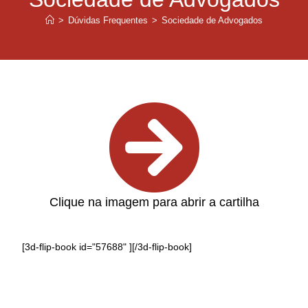
>
Dúvidas Frequentes
>
Sociedade de Advogados
Clique na imagem para abrir a cartilha
[3d-flip-book id="57688" ][/3d-flip-book]