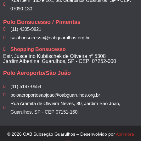
Rua Ipê nº 185 e 201, Jd. Guarulhos Guarulhos, SP - CEP:
07090-130
Polo Bonsucesso / Pimentas
(11) 4395-9821
salabonsucesso@oabguarulhos.org.br
Shopping Bonsucesso
Estr. Juscelino Kubtischek de Oliveira nº 5308
Jardim Albertina, Guarulhos, SP - CEP: 07252-000
Polo Aeroporto/São João
(11) 5197-0554
poloaeroportosaojoao@oabguarulhos.org.br
Rua Aramita de Oliveira Neves, 80, Jardim São João,
Guarulhos, SP - CEP 07151-160.
© 2026 OAB Subseção Guarulhos – Desenvolvido por
Aprimora