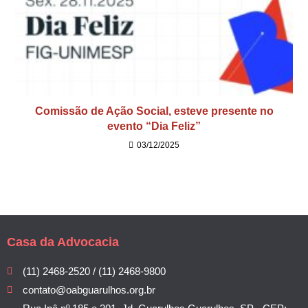
Comissão de Ação Social, esteve presente no
evento “Dia Feliz”
03/12/2025
Casa da Advocacia
(11) 2468-2520 / (11) 2468-9800
contato@oabguarulhos.org.br