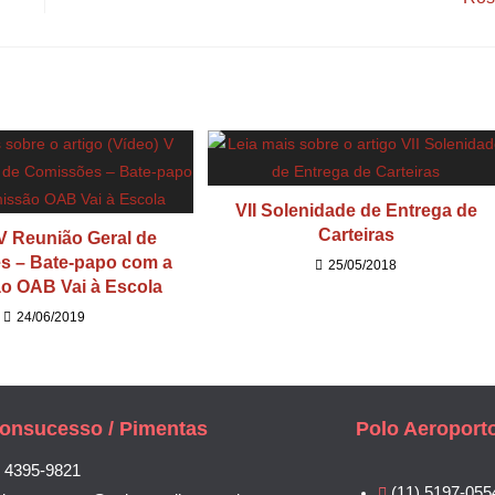
VII Solenidade de Entrega de
Carteiras
 V Reunião Geral de
s – Bate-papo com a
25/05/2018
o OAB Vai à Escola
24/06/2019
onsucesso / Pimentas
Polo Aeroport
) 4395-9821
(11) 5197-055