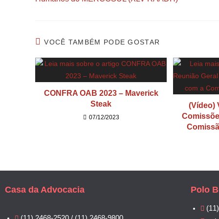
VOCÊ TAMBÉM PODE GOSTAR
CONFRA OAB 2023 – Maverick
Steak
(Vídeo)
Comissõe
07/12/2023
Comissã
Casa da Advocacia
Polo B
(11
(11) 2468-2520 / (11) 2468-9800