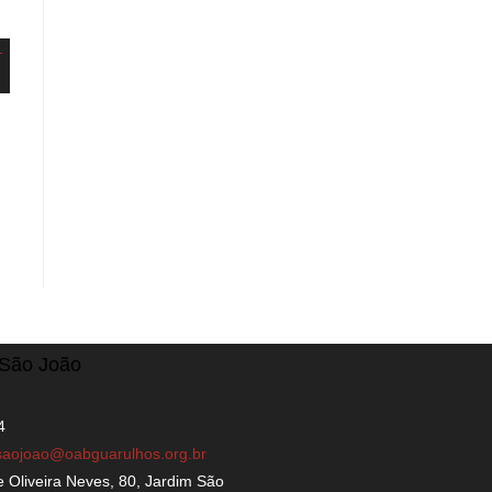
/São João
4
saojoao@oabguarulhos.org.br
 Oliveira Neves, 80, Jardim São