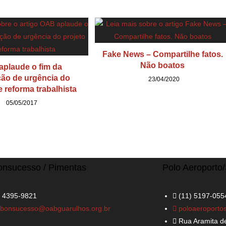
Fake News – Compartilhe fatos.
Não boatos
plaude o fim da
ção de urgência do
23/04/2020
e reforma trabalhista
05/05/2017
onsucesso / Pimentas
Polo Aeroporto
) 4395-9821
(11) 5197-055
abonsucesso@oabguarulhos.org.br
poloaeroporto
Rua Aramita de