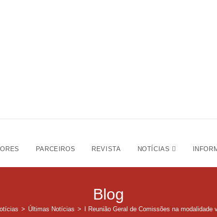
DORES
PARCEIROS
REVISTA
NOTÍCIAS
INFOR
Blog
otícias
>
Últimas Notícias
>
I Reunião Geral de Comissões na modalidade vi