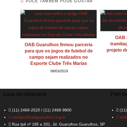
VOCÊ TAMBÉM PODE GOSTAR
OAB a
tramita
OAB Guarulhos firmou parceria
projeto d
para que os jogos de futebol de
campo sejam realizados no
Esporte Clube Três Marias
08/03/2019
Casa da Advocacia
Polo B
(11) 2468-2520 / (11) 2468-9800
(11
contato@oabguarulhos.org.br
sal
Rua Ipê nº 185 e 201, Jd. Guarulhos Guarulhos, SP