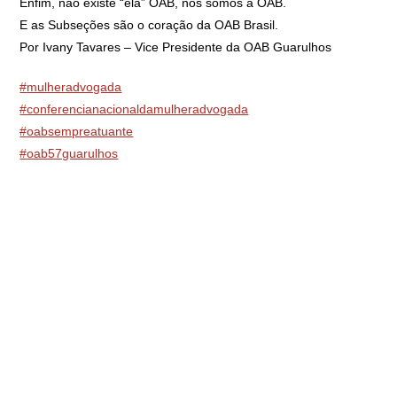
Enfim, não existe “ela” OAB, nós somos a OAB.
E as Subseções são o coração da OAB Brasil.
Por Ivany Tavares – Vice Presidente da OAB Guarulhos
#
mulheradvogada
#
conferencianacionaldamulheradvogada
#
oabsempreatuante
#
oab57guarulhos