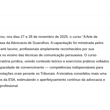
zou, nos dias 27 e 28 de novembro de 2025, o curso “A Arte de
asa da Advocacia de Guarulhos. A capacitação foi ministrada pelos
anti Iacono, profissionais amplamente reconhecidos por sua
da no ensino das técnicas de comunicação persuasiva. O curso
tória jurídica, unindo conteúdo teórico e exercícios práticos voltados
apacidade de convencimento — competências indispensáveis para
entações orais perante os Tribunais. A iniciativa consolidou mais uma
os da ESA, estimulando o aperfeiçoamento contínuo da advocacia e
rofissional.