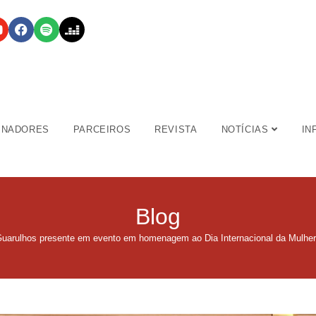
INADORES
PARCEIROS
REVISTA
NOTÍCIAS
IN
Blog
arulhos presente em evento em homenagem ao Dia Internacional da Mulher