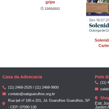
gripe
22/03/2022
Solenid
Carte
Casa da Advocacia
Polo B
(11) 
(11) 2468-2520 / (11) 2468-9800
sala
contato@oabguarulhos.org.br
Sho
Rua Ipê nº 185 e 201, Jd. Guarulhos Guarulhos, SP
Estr. Ju
- CEP: 07090-130
Jardim 