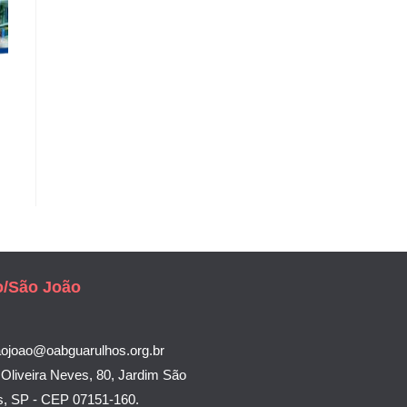
o/São João
aojoao@oabguarulhos.org.br
Oliveira Neves, 80, Jardim São
s, SP - CEP 07151-160.