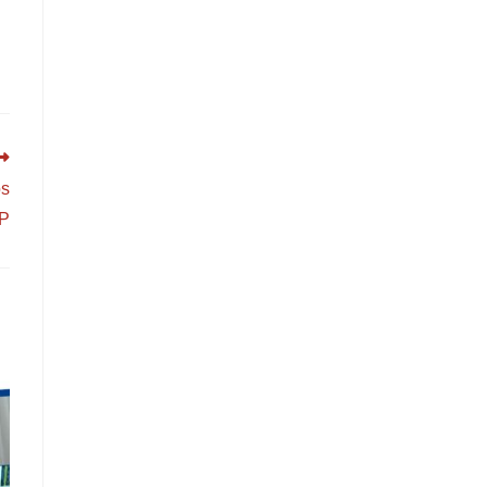
os
SP