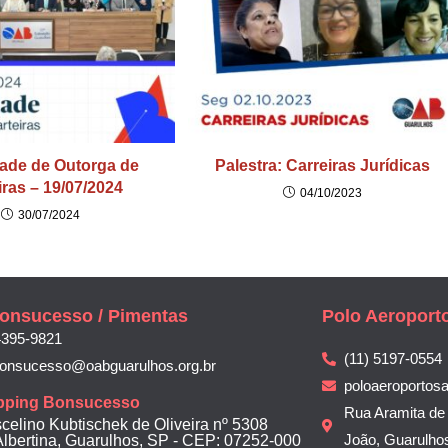
ade de Outorga de
Palestra: Carreiras Jurídicas
iras – 19/07/2024
04/10/2023
30/07/2024
onsucesso / Pimentas
Polo Aeroport
4395-9821
(11) 5197-0554
bonsucesso@oabguarulhos.org.br
poloaeroportos
pping Bonsucesso
Rua Aramita de 
scelino Kubtischek de Oliveira nº 5308
João, Guarulho
Albertina, Guarulhos, SP - CEP: 07252-000