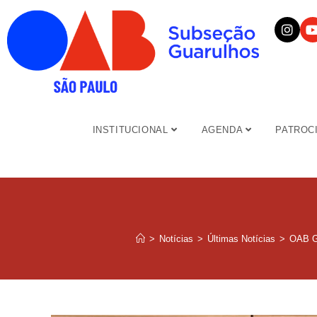
INSTITUCIONAL
AGENDA
PATROC
>
Notícias
>
Últimas Notícias
>
OAB Gu