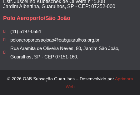
Estr. Juscelino Kubtischek de Oliveira nº 5308
Jardim Albertina, Guarulhos, SP - CEP: 07252-000
Polo Aeroporto/São João
(11) 5197-0554
poloaeroportosaojoao@oabguarulhos.org.br
Rua Aramita de Oliveira Neves, 80, Jardim São João,
Guarulhos, SP - CEP 07151-160.
© 2026 OAB Subseção Guarulhos – Desenvolvido por
Aprimora
Web