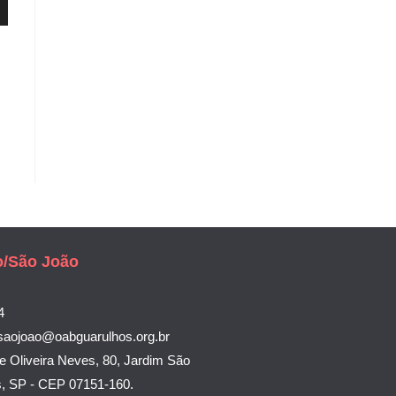
o/São João
4
saojoao@oabguarulhos.org.br
e Oliveira Neves, 80, Jardim São
s, SP - CEP 07151-160.