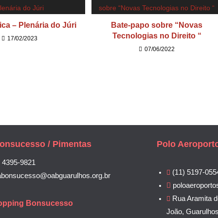
ca – Plenária do Júri
Bate-papo sobre “Novas
Tecnologias no Direito “
17/02/2023
07/06/2022
onsucesso / Pimentas
Polo Aeroport
) 4395-9821
(11) 5197-055
abonsucesso@oabguarulhos.org.br
poloaeroporto
Rua Aramita d
opping Bonsucesso
João, Guarulho