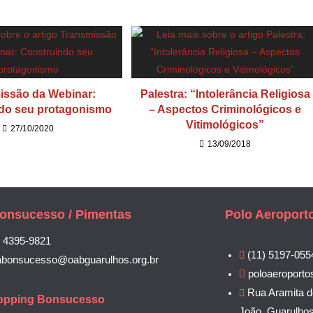
issão da Webinar:
Palestra: “Intolerância Religiosa
do seu protagonismo
– Aspectos Criminológicos e
Vitimológicos”
27/10/2020
13/09/2018
onsucesso / Pimentas
Polo Aeroport
) 4395-9821
(11) 5197-055
abonsucesso@oabguarulhos.org.br
poloaeroporto
Rua Aramita d
opping Bonsucesso
João, Guarulho