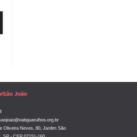
o/São João
4
saojoao@oabguarulhos.org.br
e Oliveira Neves, 80, Jardim São
s, SP - CEP 07151-160.