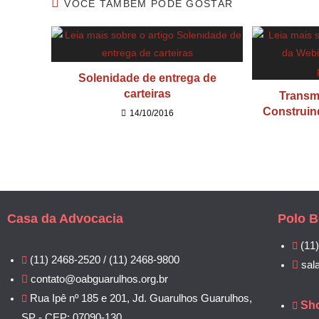
VOCÊ TAMBÉM PODE GOSTAR
Solenidade de entrega de
carteiras
Transm
Construin
14/10/2016
Casa da Advocacia
Polo B
(11
(11) 2468-2520 / (11) 2468-9800
sal
contato@oabguarulhos.org.br
Rua Ipê nº 185 e 201, Jd. Guarulhos Guarulhos,
Sh
SP - CEP: 07090-130