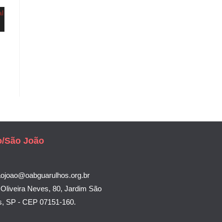
o/São João
aojoao@oabguarulhos.org.br
Oliveira Neves, 80, Jardim São
s, SP - CEP 07151-160.