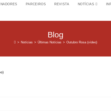
INADORES
PARCEIROS
REVISTA
NOTÍCIAS
IN
Blog
>
Notícias
>
Últimas Notícias
>
Outubro Rosa (vídeo)