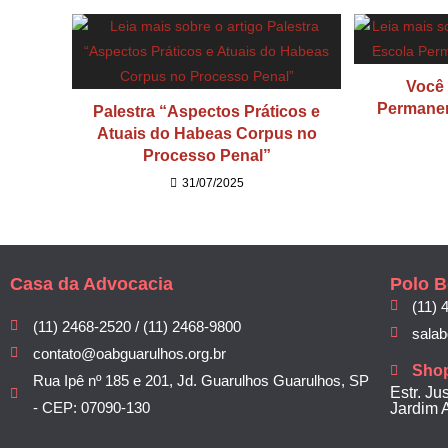
Você 
Permanen
Palestra “Aspectos Práticos e
Atuais do Habeas Corpus no
Processo Penal”
31/07/2025
Casa da Advocacia
Polo B
(11) 
(11) 2468-2520 / (11) 2468-9800
sala
contato@oabguarulhos.org.br
Sho
Rua Ipê nº 185 e 201, Jd. Guarulhos Guarulhos, SP
Estr. Ju
- CEP: 07090-130
Jardim 