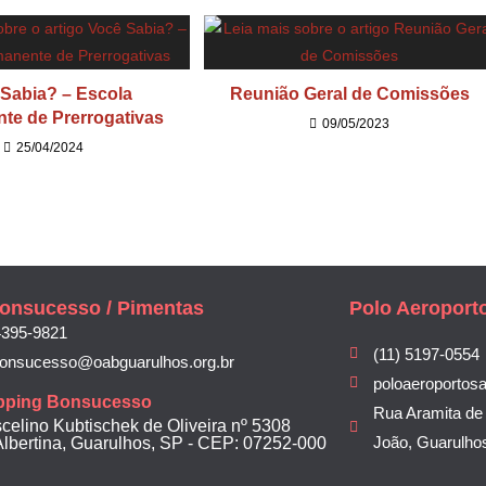
Sabia? – Escola
Reunião Geral de Comissões
te de Prerrogativas
09/05/2023
25/04/2024
onsucesso / Pimentas
Polo Aeroport
4395-9821
(11) 5197-0554
bonsucesso@oabguarulhos.org.br
poloaeroportos
pping Bonsucesso
Rua Aramita de 
scelino Kubtischek de Oliveira nº 5308
João, Guarulho
Albertina, Guarulhos, SP - CEP: 07252-000