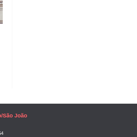
o/São João
54