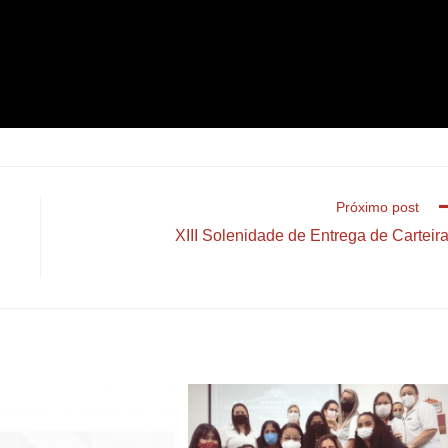
Próximo post
XIII Solenidade de Entrega de Carteir