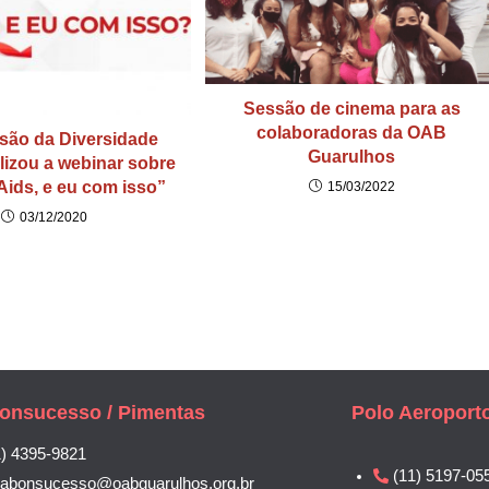
Sessão de cinema para as
colaboradoras da OAB
são da Diversidade
Guarulhos
lizou a webinar sobre
Aids, e eu com isso”
15/03/2022
03/12/2020
onsucesso / Pimentas
Polo Aeroport
1) 4395-9821
(11) 5197-05
labonsucesso@oabguarulhos.org.br