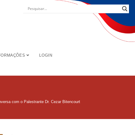
FORMAÇÕES
LOGIN
nversa com o Palestrante Dr. Cezar Bitencourt