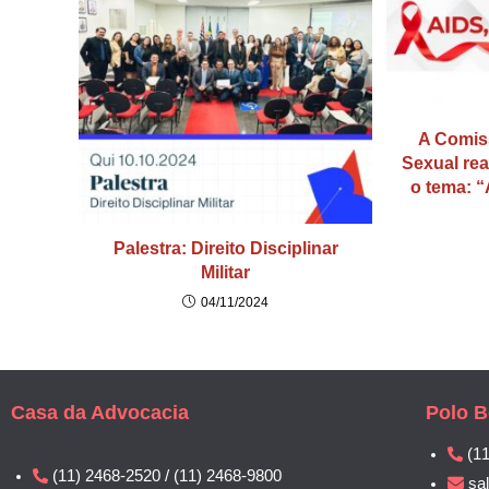
A Comis
Sexual rea
o tema: “
Palestra: Direito Disciplinar
Militar
04/11/2024
Casa da Advocacia
Polo B
(1
(11) 2468-2520 / (11) 2468-9800
sa