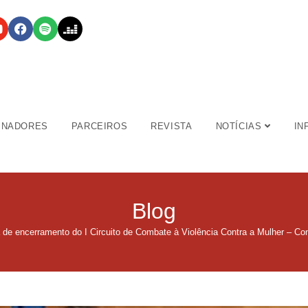
INADORES
PARCEIROS
REVISTA
NOTÍCIAS
IN
Blog
 de encerramento do I Circuito de Combate à Violência Contra a Mulher – Co