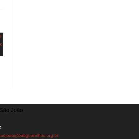
/São João
4
saojoao@oabguarulhos.org.br