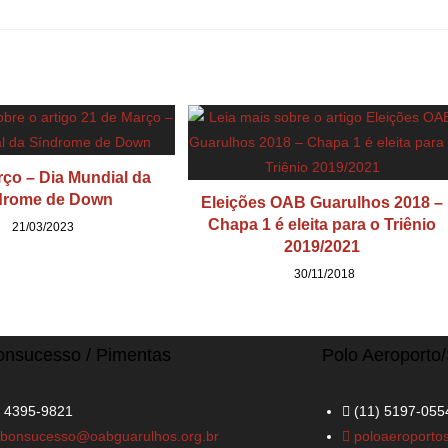
rço – Dia Mundial da
drome de Down
Eleições OAB Guarulhos 2018 –
Chapa 1 é eleita para o Triênio
21/03/2023
2019/2021
30/11/2018
onsucesso / Pimentas
Polo Aeroporto
) 4395-9821
(11) 5197-055
abonsucesso@oabguarulhos.org.br
poloaeroporto