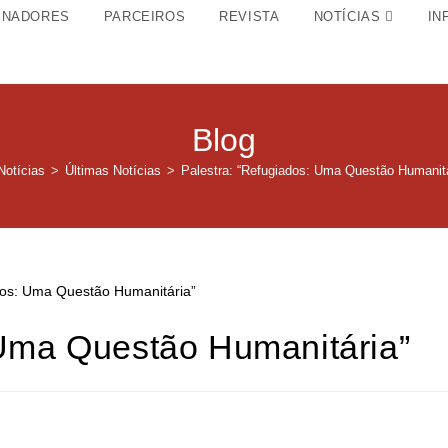
INADORES
PARCEIROS
REVISTA
NOTÍCIAS
IN
Blog
Notícias
>
Últimas Notícias
>
Palestra: “Refugiados: Uma Questão Humanitá
 Uma Questão Humanitária”