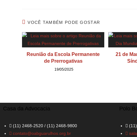
VOCÊ TAMBÉM PODE GOSTAR
Reunião da Escola Permanente
21 de Ma
de Prerrogativas
Sín
19/05/2025
Casa da Advocacia
Polo B
(11) 2468-2520 / (11) 2468-9800
(11
contato@oabguarulhos.org.br
sal