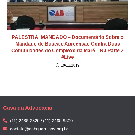
PALESTRA: MANDADO – Documentário Sobre o
Mandado de Busca e Apreensão Contra Duas
Comunidades do Complexo da Maré – RJ Parte 2
#Live
19/11/2019
Casa da Advocacia
(11) 2468-2520 / (11) 2468-9800
contato@oabguarulhos.org.br