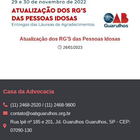
Atualização dos RG’S das Pessoas Idosas
26/01/2023
Casa da Advocacia
(11) 2468-2520 / (11) 2468-9800
contato@oabguarulhos.org.br
Rua Ipê nº 185 e 201, Jd. Guarulhos Guarulhos, SP - CEP:
07090-130