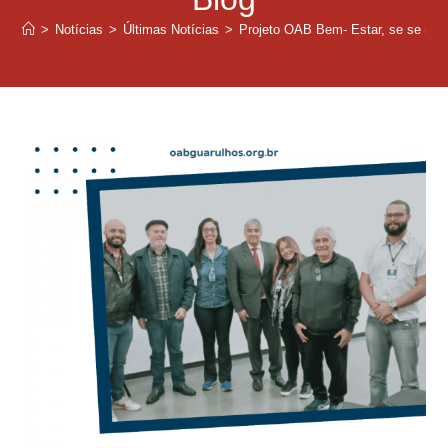
>
Notícias
>
Últimas Notícias
>
Projeto OAB Bem- Estar, se se reuni