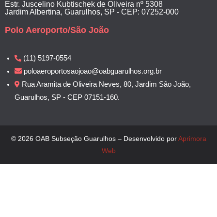
Estr. Juscelino Kubtischek de Oliveira nº 5308
Jardim Albertina, Guarulhos, SP - CEP: 07252-000
Polo Aeroporto/São João
(11) 5197-0554
poloaeroportosaojoao@oabguarulhos.org.br
Rua Aramita de Oliveira Neves, 80, Jardim São João,
Guarulhos, SP - CEP 07151-160.
© 2026 OAB Subseção Guarulhos – Desenvolvido por
Aprimora
Web