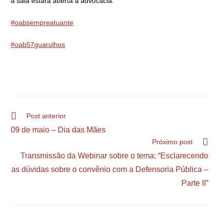
a sala estará aberta à advocacia.
#oabsempreatuante
#oab57guarulhos
Post anterior
09 de maio – Dia das Mães
Próximo post
Transmissão da Webinar sobre o tema: “Esclarecendo
as dúvidas sobre o convênio com a Defensoria Pública –
Parte II”