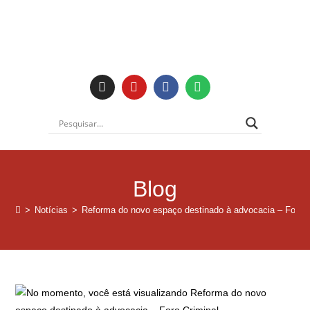
Blog
>
Notícias
>
Reforma do novo espaço destinado à advocacia – Foro C