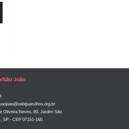
o/São João
4
saojoao@oabguarulhos.org.br
e Oliveira Neves, 80, Jardim São
s, SP - CEP 07151-160.