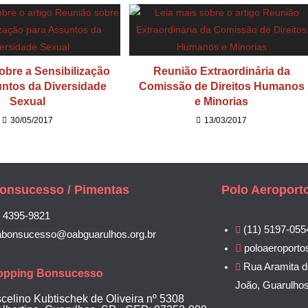
obre a Sensibilização
Reunião Extraordinária da
ntos da Diversidade
Comissão de Direitos Humanos
Sexual
e Minorias
30/05/2017
13/03/2017
onsucesso / Pimentas
Polo Aeroport
) 4395-9821
(11) 5197-055
abonsucesso@oabguarulhos.org.br
poloaeroporto
Rua Aramita d
opping Bonsucesso
João, Guarulho
scelino Kubtischek de Oliveira nº 5308