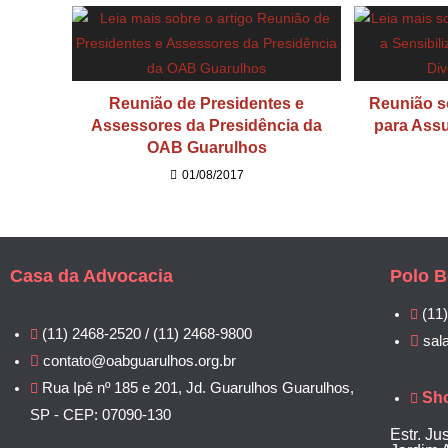
Reunião de Presidentes e
Reunião s
Assessores da Presidência da
para Assu
OAB Guarulhos
01/08/2017
Casa da Advocacia
Polo B
(11
(11) 2468-2520 / (11) 2468-9800
sal
contato@oabguarulhos.org.br
Rua Ipê nº 185 e 201, Jd. Guarulhos Guarulhos,
Sh
SP - CEP: 07090-130
Estr. Ju