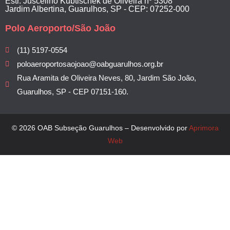
Estr. Juscelino Kubtischek de Oliveira nº 5308
Jardim Albertina, Guarulhos, SP - CEP: 07252-000
Polo Aeroporto/São João
(11) 5197-0554
poloaeroportosaojoao@oabguarulhos.org.br
Rua Aramita de Oliveira Neves, 80, Jardim São João,
Guarulhos, SP - CEP 07151-160.
© 2026 OAB Subseção Guarulhos – Desenvolvido por
Aprimora
Web