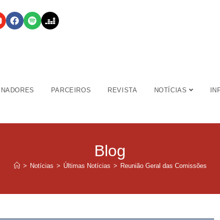
INADORES
PARCEIROS
REVISTA
NOTÍCIAS
IN
Blog
>
Notícias
>
Últimas Notícias
>
Reunião Geral das Comissões