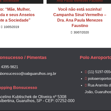
o: “Mãe, Mulher,
Você não está sozinha!
da e seus Anseios
Campanha Sinal Vermelho –
te a Sociedade”
Dra. Ana Paula Menezes
Faustino
10/05/2019
30/07/2020
onsucesso / Pimentas
Polo Aeroport
) 4395-9821
(11) 5197-055
abonsucesso@oabguarulhos.org.br
poloaeroporto
Rua Aramita d
opping Bonsucesso
João, Guarulho
scelino Kubtischek de Oliveira nº 5308
Albertina, Guarulhos, SP - CEP: 07252-000