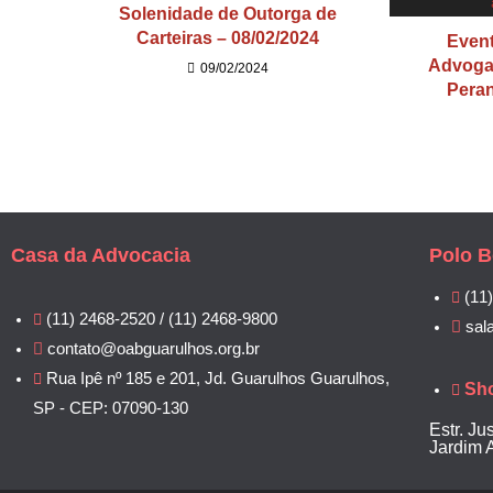
Solenidade de Outorga de
Carteiras – 08/02/2024
Event
Advoga
09/02/2024
Peran
Casa da Advocacia
Polo B
(11
(11) 2468-2520 / (11) 2468-9800
sal
contato@oabguarulhos.org.br
Rua Ipê nº 185 e 201, Jd. Guarulhos Guarulhos,
Sh
SP - CEP: 07090-130
Estr. Ju
Jardim 