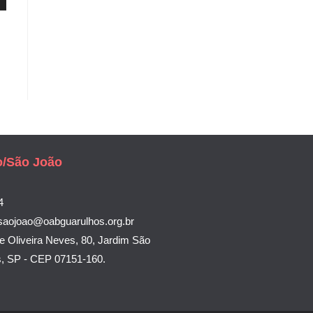
o/São João
4
saojoao@oabguarulhos.org.br
e Oliveira Neves, 80, Jardim São
s, SP - CEP 07151-160.