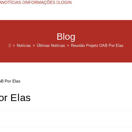
A
NOTÍCIAS
INFORMAÇÕES
LOGIN
Blog
>
Notícias
>
Últimas Notícias
>
Reunião Projeto OAB Por Elas
or Elas