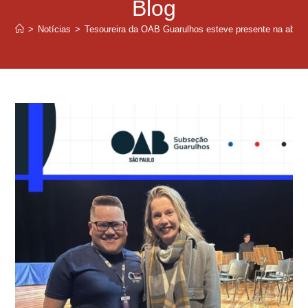
Blog
>
Notícias
>
Tesoureira da OAB Guarulhos esteve presente na abertu