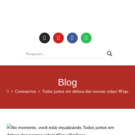
Blog
>
Coronavírus
>
Todos juntos em defesa das nossas vidas! #Fique