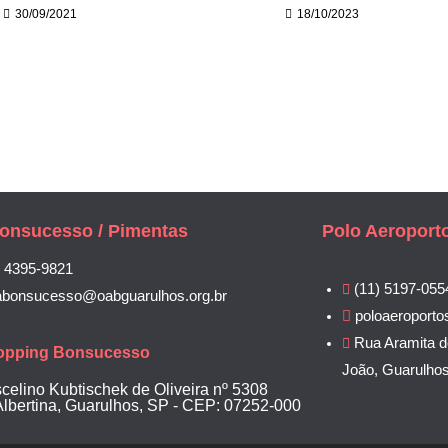
30/09/2021
18/10/2023
onsucesso / Pimentas
Polo Aeroport
) 4395-9821
(11) 5197-055
abonsucesso@oabguarulhos.org.br
poloaeroporto
Rua Aramita d
opping Bonsucesso
João, Guarulho
scelino Kubtischek de Oliveira nº 5308
Albertina, Guarulhos, SP - CEP: 07252-000