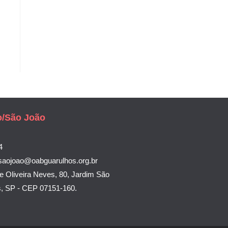
o/São João
4
saojoao@oabguarulhos.org.br
e Oliveira Neves, 80, Jardim São
s, SP - CEP 07151-160.