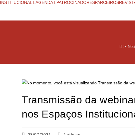
INSTITUCIONAL
AGENDA
PATROCINADORES
PARCEIROS
REVIST
>
Notí
Transmissão da webinar
nos Espaços Institucion
28/07/2021
Notícias