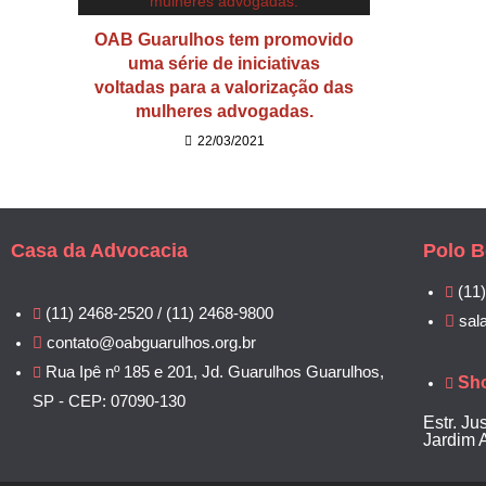
OAB Guarulhos tem promovido
uma série de iniciativas
voltadas para a valorização das
mulheres advogadas.
22/03/2021
Casa da Advocacia
Polo B
(11
(11) 2468-2520 / (11) 2468-9800
sal
contato@oabguarulhos.org.br
Rua Ipê nº 185 e 201, Jd. Guarulhos Guarulhos,
Sh
SP - CEP: 07090-130
Estr. Ju
Jardim 