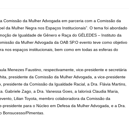
o da Comissão da Mulher Advogada em parceria com a Comissão da
pel da Mulher Negra nos Espaços Institucionais”. O tema foi abordado
romoção de Igualdade de Gênero e Raça do GÉLEDES – Instituto da
 Comissão da Mulher Advogada da OAB SP.O evento teve como objetivo
ra nos espaços institucionais, bem como em todas as esferas do
aula Menezes Faustino, respectivamente, vice-presidente e secretária
hita, presidente da Comissão da Mulher Advogada, a vice-presidente
, presidente da Comissão da Igualdade Racial, a Dra. Flávia Martins,
ra. Gabriele Zago, a Dra. Vanessa Goes, a Ialorixá Claudia Maria,
 evento, Lilian Toyota, membro colaboradora da Comissão da
ice-presidente para o Núcleo em Defesa da Mulher Advogada, e a Dra.
eo Bonsucesso/Pimentas.