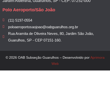
Jardim Albertina, Guarulhos, SP - CEP: 07252-000
Polo Aeroporto/São João
(11) 5197-0554
poloaeroportosaojoao@oabguarulhos.org.br
Rua Aramita de Oliveira Neves, 80, Jardim São João,
Guarulhos, SP - CEP 07151-160.
© 2026 OAB Subseção Guarulhos – Desenvolvido por
Aprimora
Web