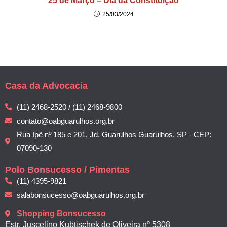
25 de Março – Dia da Constituição
25/03/2024
Casa da Advocacia
(11) 2468-2520 / (11) 2468-9800
contato@oabguarulhos.org.br
Rua Ipê nº 185 e 201, Jd. Guarulhos Guarulhos, SP - CEP:
07090-130
Polo Bonsucesso / Pimentas
(11) 4395-9821
salabonsucesso@oabguarulhos.org.br
Shopping Bonsucesso
Estr. Juscelino Kubtischek de Oliveira nº 5308