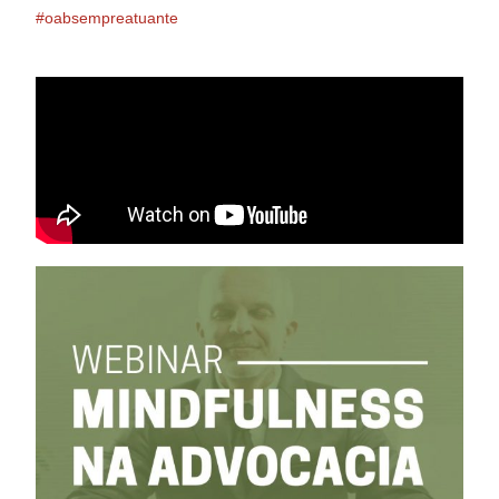
#oabsempreatuante