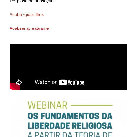
Religiosa da subseção.
#oab57guarulhos
#oabsempreatuante