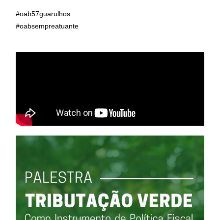
#oab57guarulhos
#oabsempreatuante