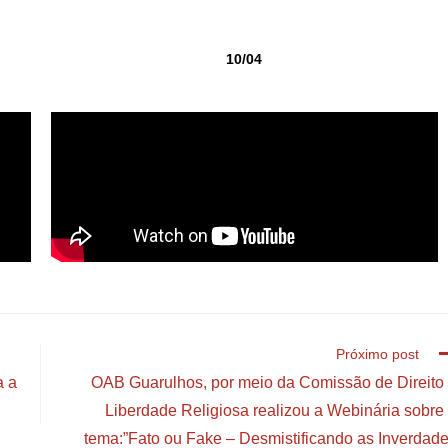
10/04
Próximo post
a a
OAB Guarulhos, por meio da Comissão de Direito
Liberdade Religiosa realizou a Webinária sobre
tema:”Fato ou Fake – Desmistificando as Inverdad