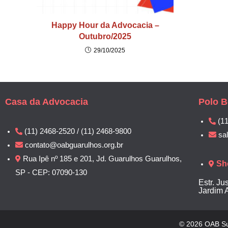
Happy Hour da Advocacia –
Outubro/2025
29/10/2025
Casa da Advocacia
Polo B
(1
(11) 2468-2520 / (11) 2468-9800
sa
contato@oabguarulhos.org.br
Rua Ipê nº 185 e 201, Jd. Guarulhos Guarulhos,
Sh
SP - CEP: 07090-130
Estr. Ju
Jardim 
© 2026 OAB Su