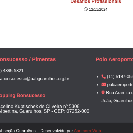
Desafios Profissionais
12/11/2024
onsucesso / Pimentas
Polo Aeroport
1) 4395-9821
(11) 5197-05
labonsucesso@oabguarulhos.org.br
poloaeroport
Rua Aramita d
opping Bonsucesso
João, Guarulho
scelino Kubtischek de Oliveira nº 5308
Albertina, Guarulhos, SP - CEP: 07252-000
bseção Guarulhos – Desenvolvido por
Aprimora Web