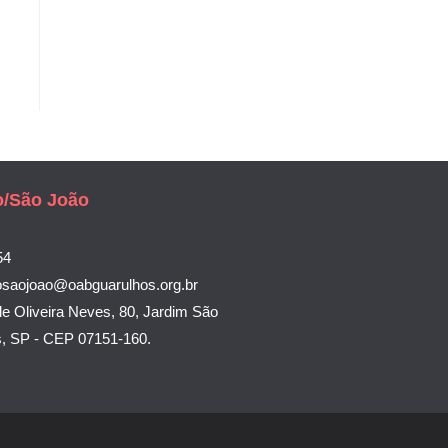
o/São João
54
osaojoao@oabguarulhos.org.br
e Oliveira Neves, 80, Jardim São
s, SP - CEP 07151-160.