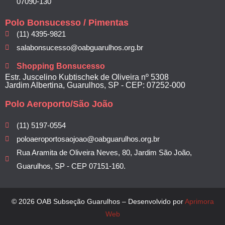
07090-130
Polo Bonsucesso / Pimentas
(11) 4395-9821
salabonsucesso@oabguarulhos.org.br
Shopping Bonsucesso
Estr. Juscelino Kubtischek de Oliveira nº 5308
Jardim Albertina, Guarulhos, SP - CEP: 07252-000
Polo Aeroporto/São João
(11) 5197-0554
poloaeroportosaojoao@oabguarulhos.org.br
Rua Aramita de Oliveira Neves, 80, Jardim São João,
Guarulhos, SP - CEP 07151-160.
© 2026 OAB Subseção Guarulhos – Desenvolvido por
Aprimora
Web