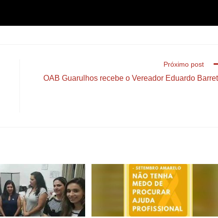
Próximo post
OAB Guarulhos recebe o Vereador Eduardo Barre