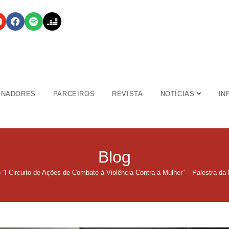
INADORES
PARCEIROS
REVISTA
NOTÍCIAS
IN
Blog
) “I Circuito de Ações de Combate à Violência Contra a Mulher” – Palestra da