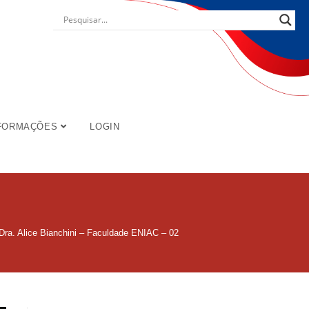
FORMAÇÕES
LOGIN
 Dra. Alice Bianchini – Faculdade ENIAC – 02