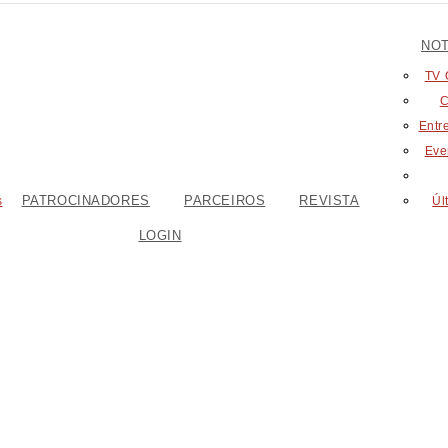
NOT
TV 
C
Entr
Eve
PATROCINADORES
PARCEIROS
REVISTA
s
Úl
LOGIN