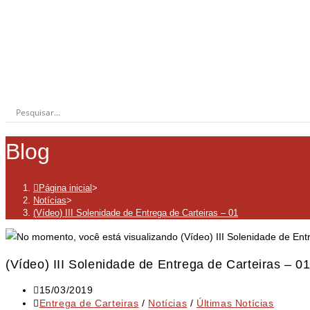
Blog
Página inicial
>
Notícias
>
(Vídeo) III Solenidade de Entrega de Carteiras – 01
(Vídeo) III Solenidade de Entrega de Carteiras – 0
Post
15/03/2019
publicado:
Categoria
Entrega de Carteiras
/
Notícias
/
Últimas Notícias