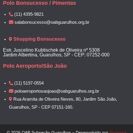
Polo Bonsucesso / Pimentas
(11) 4395-9821
salabonsucesso@oabguarulhos.org.br
Shopping Bonsucesso
Estr. Juscelino Kubtischek de Oliveira nº 5308
Jardim Albertina, Guarulhos, SP - CEP: 07252-000
Polo Aeroporto/São João
(11) 5197-0554
poloaeroportosaojoao@oabguarulhos.org.br
Rua Aramita de Oliveira Neves, 80, Jardim São João,
Guarulhos, SP - CEP 07151-160.
© 2026 OAB Subseção Guarulhos – Desenvolvido por
Aprimora