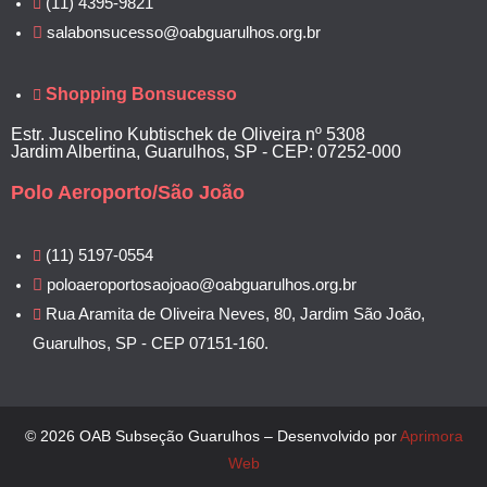
(11) 4395-9821
salabonsucesso@oabguarulhos.org.br
Shopping Bonsucesso
Estr. Juscelino Kubtischek de Oliveira nº 5308
Jardim Albertina, Guarulhos, SP - CEP: 07252-000
Polo Aeroporto/São João
(11) 5197-0554
poloaeroportosaojoao@oabguarulhos.org.br
Rua Aramita de Oliveira Neves, 80, Jardim São João,
Guarulhos, SP - CEP 07151-160.
© 2026 OAB Subseção Guarulhos – Desenvolvido por
Aprimora
Web